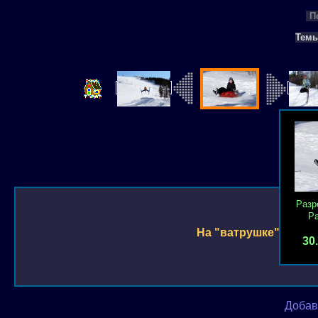
П
Тем
Разр
Р
На "ватрушке"
30
Добав