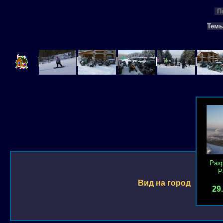
П
Тем
Раз
Р
Вид на город
29